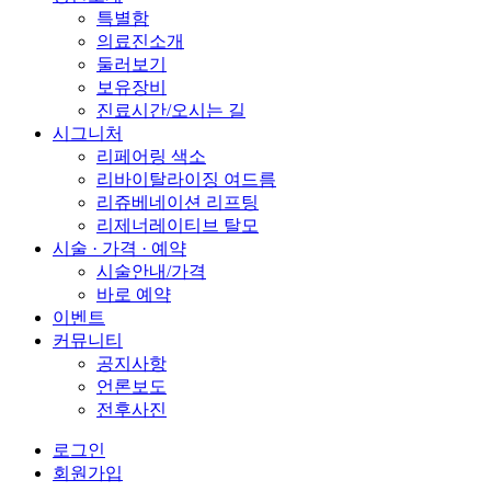
특별함
의료진소개
둘러보기
보유장비
진료시간/오시는 길
시그니처
리페어링 색소
리바이탈라이징 여드름
리쥬베네이션 리프팅
리제너레이티브 탈모
시술 · 가격 · 예약
시술안내/가격
바로 예약
이벤트
커뮤니티
공지사항
언론보도
전후사진
로그인
회원가입