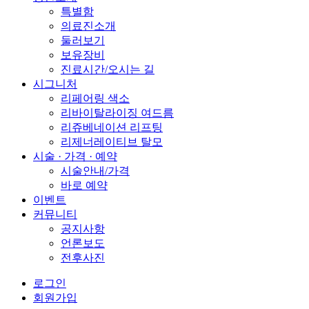
특별함
의료진소개
둘러보기
보유장비
진료시간/오시는 길
시그니처
리페어링 색소
리바이탈라이징 여드름
리쥬베네이션 리프팅
리제너레이티브 탈모
시술 · 가격 · 예약
시술안내/가격
바로 예약
이벤트
커뮤니티
공지사항
언론보도
전후사진
로그인
회원가입