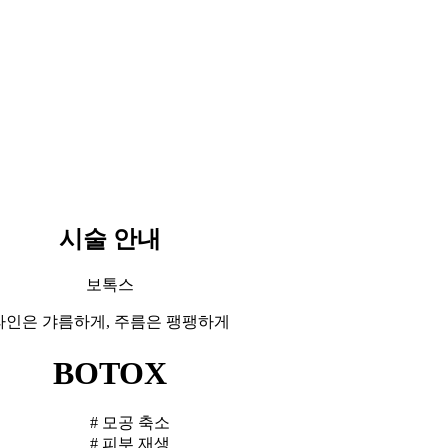
시술 안내
보톡스
라인은 갸름하게, 주름은 팽팽하게
BOTOX
# 모공 축소
# 피부 재생