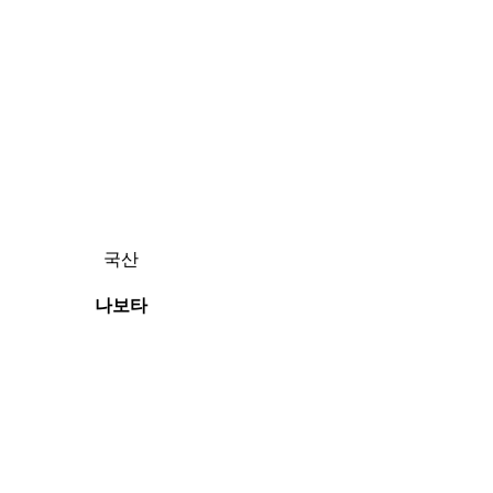
국산
나보타