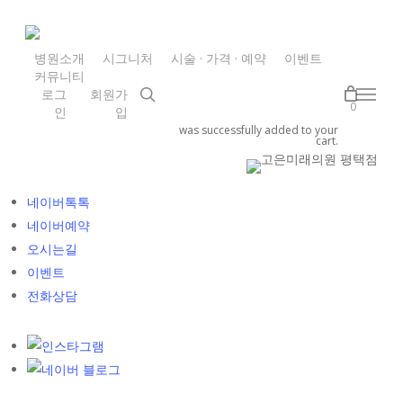
Skip
to
main
병원소개
시그니처
시술 · 가격 · 예약
이벤트
커뮤니티
content
search
로그
회원가
Menu
0
인
입
was successfully added to your
cart.
카톡상담
네이버톡톡
네이버예약
오시는길
이벤트
전화상담