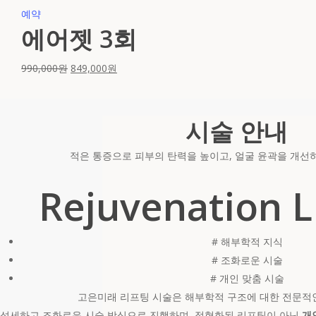
예약
에어젯 3회
990,000
원
849,000
원
시술 안내
적은 통증으로 피부의 탄력을 높이고, 얼굴 윤곽을 개선
Rejuvenation L
# 해부학적 지식
# 조화로운 시술
# 개인 맞춤 시술
고은미래 리프팅 시술은 해부학적 구조에 대한 전문적
섬세하고 조화로운 시술 방식으로 진행하며, 정형화된 리프팅이 아닌
개