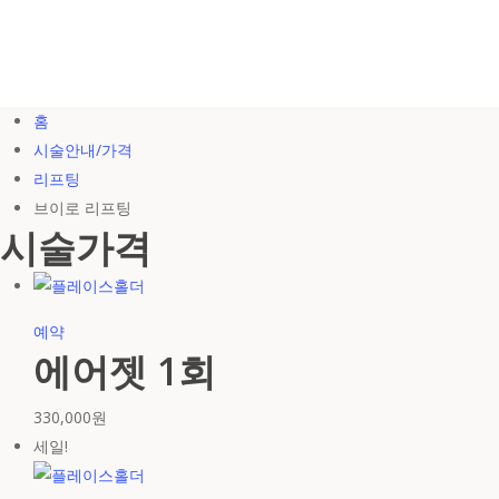
홈
시술안내/가격
리프팅
브이로 리프팅
시술가격
예약
에어젯 1회
330,000
원
세일!