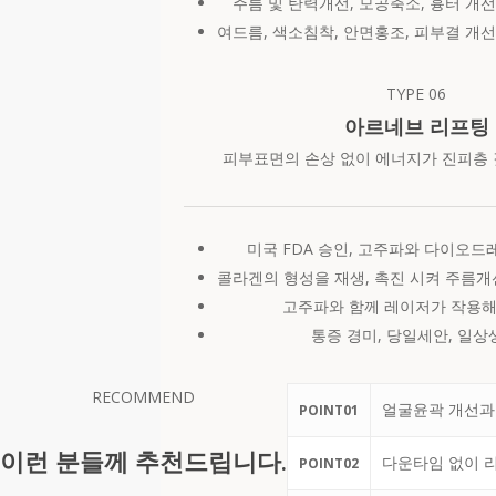
주름 및 탄력개선, 모공축소, 흉터 개선
여드름, 색소침착, 안면홍조, 피부결 개
TYPE
06
아르네브 리프팅
피부표면의 손상 없이 에너지가 진피층 
미국 FDA 승인, 고주파와 다이오드
콜라겐의 형성을 재생, 촉진 시켜 주름개
고주파와 함께 레이저가 작용해
통증 경미, 당일세안, 일상
RECOMMEND
얼굴윤곽 개선과
POINT
01
이런 분들께 추천드립니다.
다운타임 없이 
POINT
02