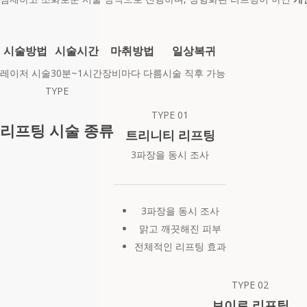
시술방법
시술시간
마취방법
일상복귀
레이저 시술
30분~1시간
장비마다 다름
시술 직후 가능
TYPE
TYPE
01
리프팅 시술 종류
트리니티 리프팅
3파장을 동시 조사
3파장을 동시 조사
맑고 깨끗해진 피부
전체적인 리프팅 효과
TYPE
02
브이로 리프팅