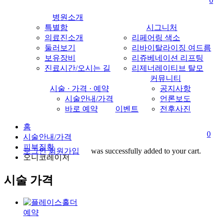
0
content
병원소개
특별함
시그니처
의료진소개
리페어링 색소
둘러보기
리바이탈라이징 여드름
보유장비
리쥬베네이션 리프팅
진료시간/오시는 길
리제너레이티브 탈모
커뮤니티
시술 · 가격 · 예약
공지사항
시술안내/가격
언론보도
바로 예약
이벤트
전후사진
홈
0
시술안내/가격
피부질환
로그인
회원가입
was successfully added to your cart.
오니코레이저
search
M
시술 가격
예약