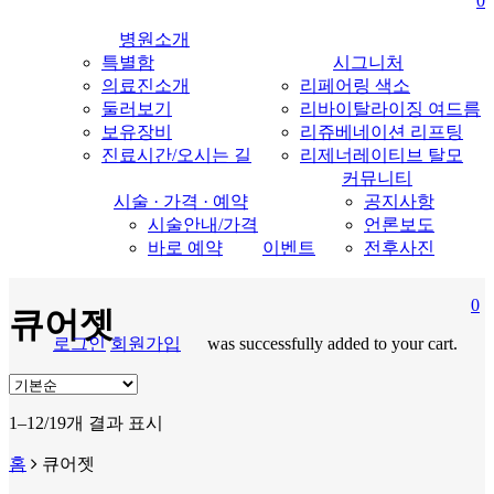
0
content
병원소개
특별함
시그니처
의료진소개
리페어링 색소
둘러보기
리바이탈라이징 여드름
보유장비
리쥬베네이션 리프팅
진료시간/오시는 길
리제너레이티브 탈모
커뮤니티
시술 · 가격 · 예약
공지사항
시술안내/가격
언론보도
바로 예약
이벤트
전후사진
0
큐어젯
로그인
회원가입
was successfully added to your cart.
search
M
1–12/19개 결과 표시
홈
큐어젯