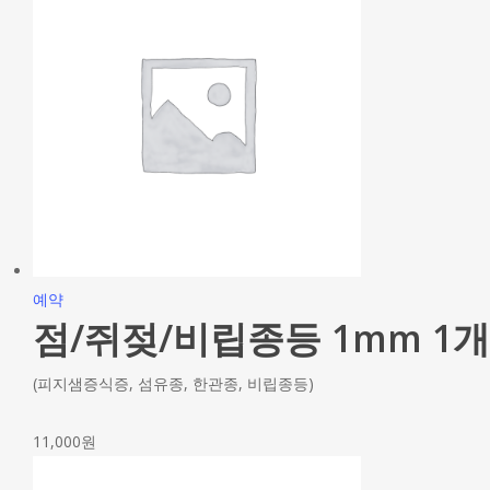
예약
점/쥐젖/비립종등 1mm 1개
(피지샘증식증, 섬유종, 한관종, 비립종등)
11,000
원