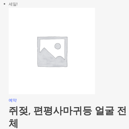
세일!
예약
쥐젖, 편평사마귀등 얼굴 전
체