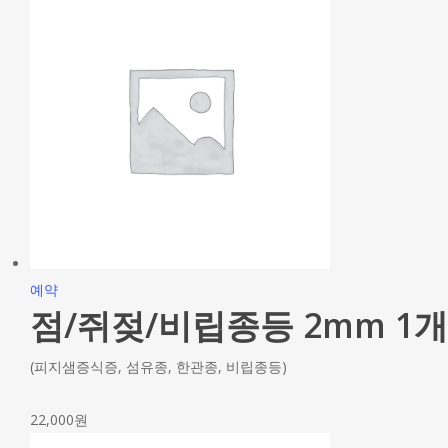
예약
점/쥐젖/비립종등 2mm 1개
(피지샘증식증, 섬유종, 한관종, 비립종등)
22,000
원