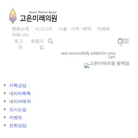
Skip
to
main
content
병원소개
시그니처
시술 · 가격 · 예약
이벤트
커뮤니티
search
로그
회원가
Menu
0
인
입
was successfully added to your
cart.
카톡상담
네이버톡톡
네이버예약
오시는길
이벤트
전화상담