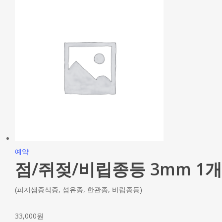
예약
점/쥐젖/비립종등 3mm 1개
(피지샘증식증, 섬유종, 한관종, 비립종등)
33,000
원