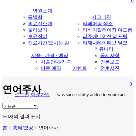
0
content
병원소개
특별함
시그니처
의료진소개
리페어링 색소
둘러보기
리바이탈라이징 여드름
보유장비
리쥬베네이션 리프팅
진료시간/오시는 길
리제너레이티브 탈모
커뮤니티
시술 · 가격 · 예약
공지사항
시술안내/가격
언론보도
바로 예약
이벤트
전후사진
0
연어주사
로그인
회원가입
was successfully added to your cart.
search
M
%d개의 결과 표시
홈
흉터/모공
연어주사