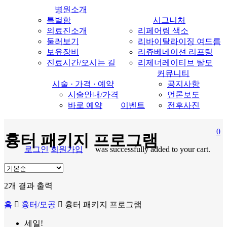
병원소개
특별함
시그니처
의료진소개
리페어링 색소
둘러보기
리바이탈라이징 여드름
보유장비
리쥬베네이션 리프팅
진료시간/오시는 길
리제너레이티브 탈모
커뮤니티
시술 · 가격 · 예약
공지사항
시술안내/가격
언론보도
바로 예약
이벤트
전후사진
0
흉터 패키지 프로그램
로그인
회원가입
was successfully added to your cart.
search
M
2개 결과 출력
홈
흉터/모공
흉터 패키지 프로그램
세일!