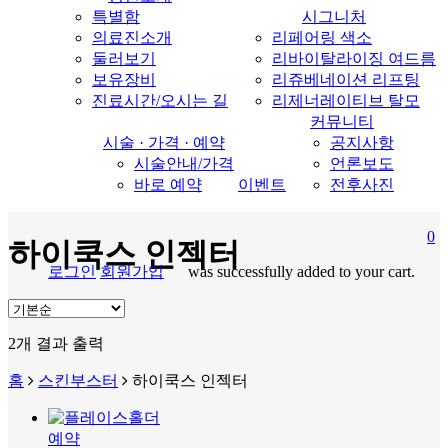
특별함
시그니처
의료진소개
리페어링 색소
둘러보기
리바이탈라이징 여드름
보유장비
리쥬베네이션 리프팅
진료시간/오시는 길
리제너레이티브 탈모
커뮤니티
시술 · 가격 · 예약
공지사항
시술안내/가격
언론보도
바로 예약
이벤트
전후사진
0
하이쿡스 인젝터
로그인
회원가입
was successfully added to your cart.
search
M
2개 결과 출력
홈
스킨부스터
하이쿡스 인젝터
예약