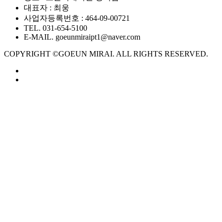
대표자 : 최웅
사업자등록번호 : 464-09-00721
TEL. 031-654-5100
E-MAIL. goeunmiraipt1@naver.com
COPYRIGHT ©GOEUN MIRAI. ALL RIGHTS RESERVED.
GOEUN
·