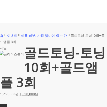
홈
이벤트
여름 피부, 가장 빛나야 할 순간
골드토닝-토닝10회+골
드앰플 3회
골드토닝-토닝
세일!
10회+골드앰
플 3회
1,250,000
원
1,090,000
원
골