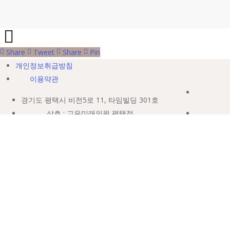
Share
Tweet
Share
Pin
개인정보취급방침
이용약관
경기도 평택시 비전5로 11, 타임빌딩 301호
상호 : 고은미래의원 평택점
대표자 : 최웅
사업자등록번호 : 464-09-00721
TEL. 031-654-5100
E-MAIL. goeunmiraipt1@naver.com
COPYRIGHT ©GOEUN MIRAI. ALL RIGHTS RESERVED.