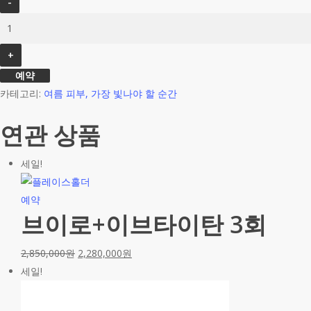
드
토
닝-
토
예약
닝
카테고리:
여름 피부, 가장 빛나야 할 순간
10
회
연관 상품
+골
드
세일!
앰
플
예약
3
브이로+이브타이탄 3회
회
수
2,850,000
원
2,280,000
원
량
세일!