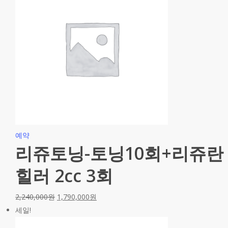
예약
리쥬토닝-토닝10회+리쥬란
힐러 2cc 3회
2,240,000
원
1,790,000
원
세일!