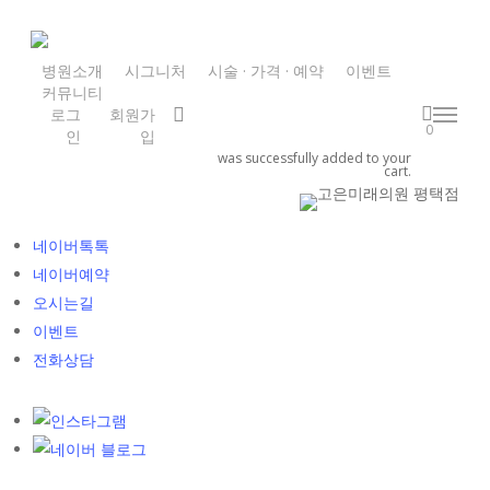
Skip
to
main
병원소개
시그니처
시술 · 가격 · 예약
이벤트
커뮤니티
content
search
로그
회원가
Menu
0
인
입
was successfully added to your
cart.
카톡상담
네이버톡톡
네이버예약
오시는길
이벤트
전화상담