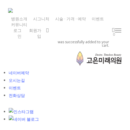
Skip
to
main
병원소개
시그니처
시술 · 가격 · 예약
이벤트
커뮤니티
content
search
로그
회원가
Menu
0
인
입
was successfully added to your
cart.
카톡상담
네이버톡톡
네이버예약
오시는길
이벤트
전화상담