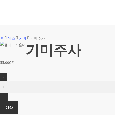
홈
색소
기미
기미주사
기미주사
55,000
원
기
미
주
사
수
예약
량