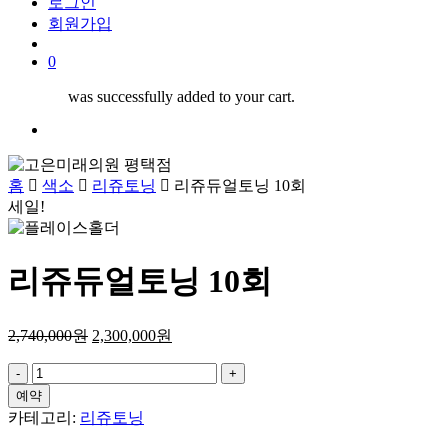
로그인
회원가입
search
0
was successfully added to your cart.
Menu
홈
색소
리쥬토닝
리쥬듀얼토닝 10회
세일!
리쥬듀얼토닝 10회
2,740,000
원
2,300,000
원
리
쥬
예약
듀
카테고리:
리쥬토닝
얼