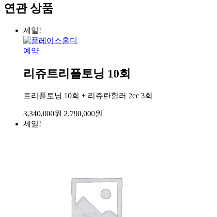
토
연관 상품
닝
10
세일!
회
수
예약
량
리쥬트리플토닝 10회
트리플토닝 10회 + 리쥬란힐러 2cc 3회
3,340,000
원
2,790,000
원
세일!