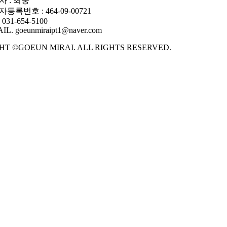
자 : 최웅
등록번호 : 464-09-00721
 031-654-5100
IL. goeunmiraipt1@naver.com
HT ©GOEUN MIRAI. ALL RIGHTS RESERVED.
MIRAI
·