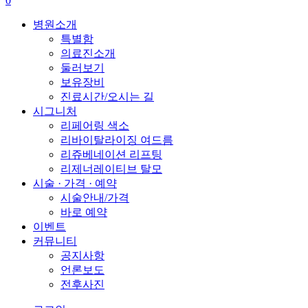
0
content
Menu
병원소개
특별함
의료진소개
둘러보기
보유장비
진료시간/오시는 길
시그니처
리페어링 색소
리바이탈라이징 여드름
리쥬베네이션 리프팅
리제너레이티브 탈모
시술 · 가격 · 예약
시술안내/가격
바로 예약
이벤트
커뮤니티
공지사항
언론보도
전후사진