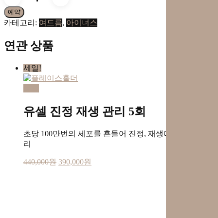
이
예약
너
카테고리:
여드름
,
아이너스
스
턱
연관 상품
전
체
+목
세일!
까
지
예약
3
회
유셀 진정 재생 관리 5회
수
량
초당 100만번의 세포를 흔들어 진정, 재생에 탁월한 관
리
440,000
원
390,000
원