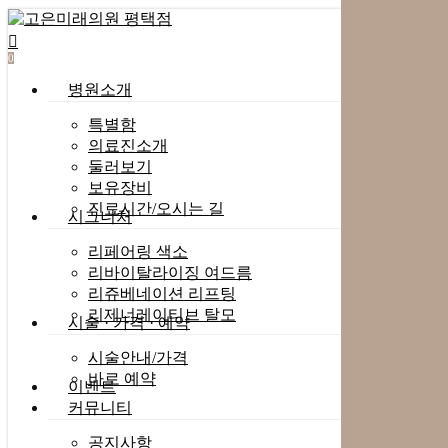
content
search
0
Menu
병원소개
특별함
의료진소개
둘러보기
보유장비
진료시간/오시는 길
시그니처
리페어링 색소
리바이탈라이징 여드름
리쥬베네이션 리프팅
리제너레이티브 탈모
시술 · 가격 · 예약
시술안내/가격
바로 예약
이벤트
커뮤니티
공지사항