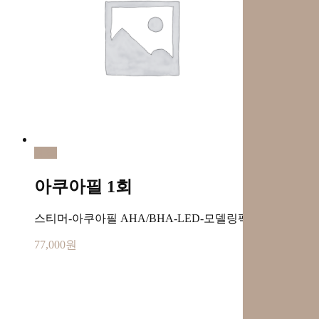
예약
아쿠아필 1회
스티머-아쿠아필 AHA/BHA-LED-모델링팩-마무리
77,000
원