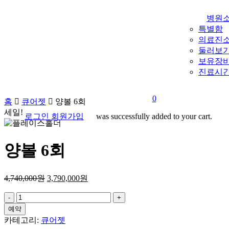
content
병원
특별함
의료진
둘러보
보유장
진료시간
0
홈
큐어젯
양볼 6회
세일!
로그인
회원가입
was successfully added to your cart.
search
M
양볼 6회
4,740,000
원
3,790,000
원
양
볼
예약
6
카테고리:
큐어젯
회