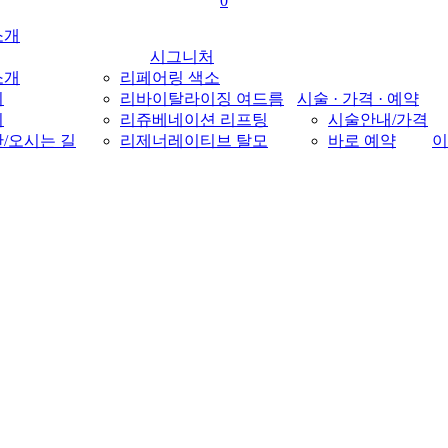
0
Menu
소개
시그니처
소개
리페어링 색소
기
리바이탈라이징 여드름
시술 · 가격 · 예약
비
리쥬베네이션 리프팅
시술안내/가격
/오시는 길
리제너레이티브 탈모
바로 예약
이
enu