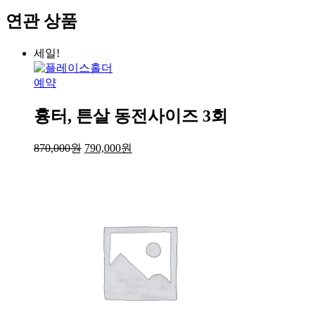
수
연관 상품
량
세일!
예약
흉터, 튼살 동전사이즈 3회
870,000
원
790,000
원