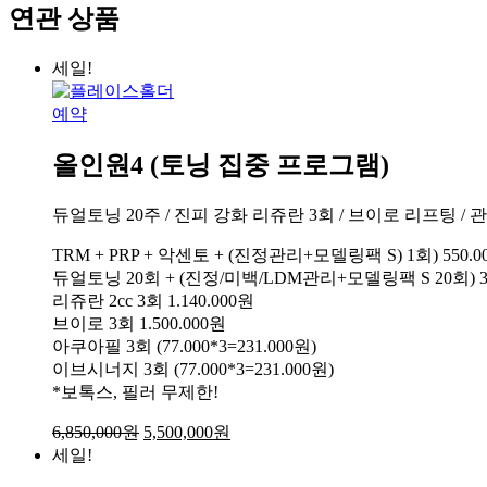
수
연관 상품
량
세일!
예약
올인원4 (토닝 집중 프로그램)
듀얼토닝 20주 / 진피 강화 리쥬란 3회 / 브이로 리프팅 /
TRM + PRP + 악센토 + (진정관리+모델링팩 S) 1회) 550.0
듀얼토닝 20회 + (진정/미백/LDM관리+모델링팩 S 20회) 3.
리쥬란 2cc 3회 1.140.000원
브이로 3회 1.500.000원
아쿠아필 3회 (77.000*3=231.000원)
이브시너지 3회 (77.000*3=231.000원)
*보톡스, 필러 무제한!
6,850,000
원
5,500,000
원
세일!