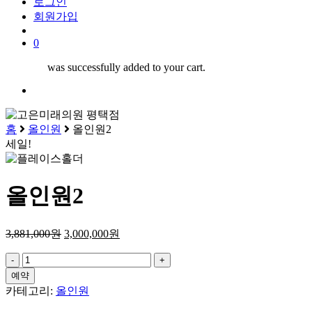
로그인
회원가입
search
0
was successfully added to your cart.
Menu
홈
올인원
올인원2
세일!
올인원2
3,881,000
원
3,000,000
원
올
인
예약
원
카테고리:
올인원
2