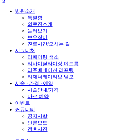
0
content
Menu
병원소개
특별함
의료진소개
둘러보기
보유장비
진료시간/오시는 길
시그니처
리페어링 색소
리바이탈라이징 여드름
리쥬베네이션 리프팅
리제너레이티브 탈모
시술 · 가격 · 예약
시술안내/가격
바로 예약
이벤트
커뮤니티
공지사항
언론보도
전후사진