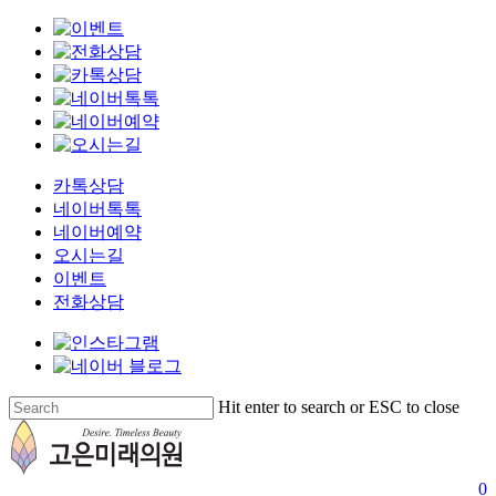
카톡상담
네이버톡톡
네이버예약
오시는길
이벤트
전화상담
Skip
Hit enter to search or ESC to close
to
Close
main
Search
content
s
0