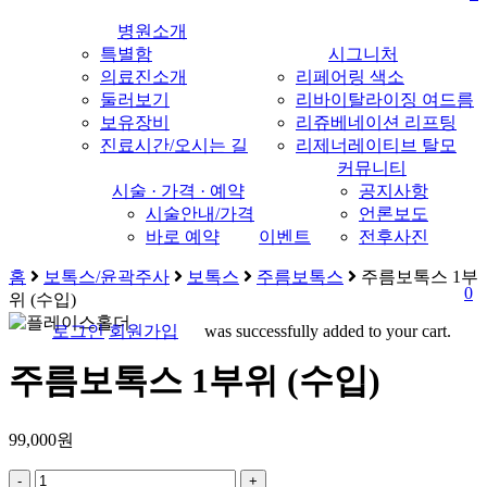
병원소개
특별함
시그니처
의료진소개
리페어링 색소
둘러보기
리바이탈라이징 여드름
보유장비
리쥬베네이션 리프팅
진료시간/오시는 길
리제너레이티브 탈모
커뮤니티
시술 · 가격 · 예약
공지사항
시술안내/가격
언론보도
바로 예약
이벤트
전후사진
홈
보톡스/윤곽주사
보톡스
주름보톡스
주름보톡스 1부
0
위 (수입)
로그인
회원가입
was successfully added to your cart.
search
M
주름보톡스 1부위 (수입)
99,000
원
주