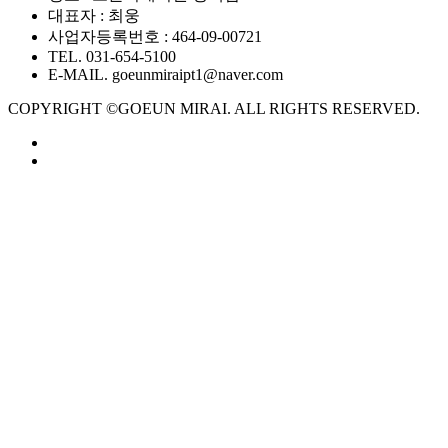
대표자 : 최웅
사업자등록번호 : 464-09-00721
TEL. 031-654-5100
E-MAIL. goeunmiraipt1@naver.com
COPYRIGHT ©GOEUN MIRAI. ALL RIGHTS RESERVED.
GOEUN
·