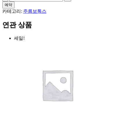
름
예약
보
카테고리:
주름보톡스
톡
스
연관 상품
1
부
세일!
위
(수
입)
수
량