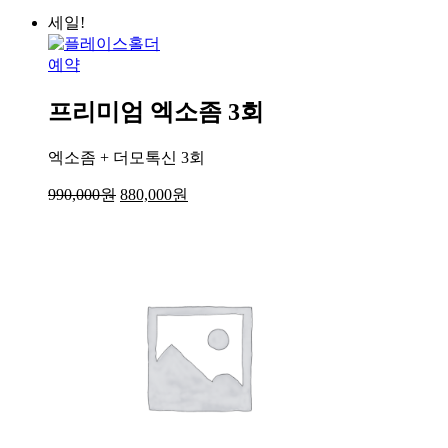
3
세일!
회
수
예약
량
프리미엄 엑소좀 3회
엑소좀 + 더모톡신 3회
990,000
원
880,000
원