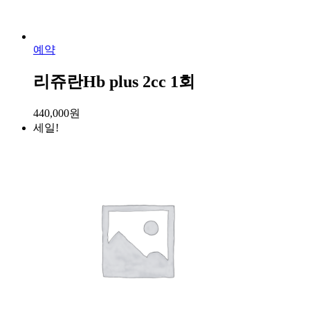
예약
리쥬란Hb plus 2cc 1회
440,000
원
세일!