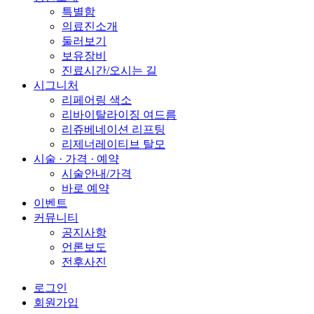
특별함
의료진소개
둘러보기
보유장비
진료시간/오시는 길
시그니처
리페어링 색소
리바이탈라이징 여드름
리쥬베네이션 리프팅
리제너레이티브 탈모
시술 · 가격 · 예약
시술안내/가격
바로 예약
이벤트
커뮤니티
공지사항
언론보도
전후사진
로그인
회원가입