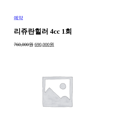
예약
리쥬란힐러 4cc 1회
760,000
원
690,000
원