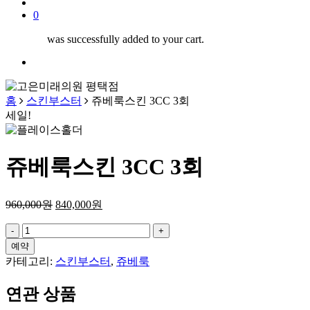
search
0
was successfully added to your cart.
Menu
홈
스킨부스터
쥬베룩스킨 3CC 3회
세일!
쥬베룩스킨 3CC 3회
960,000
원
840,000
원
쥬
베
예약
룩
카테고리:
스킨부스터
,
쥬베룩
스
킨
연관 상품
3CC