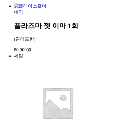
비
존
예약
5
회
플라즈마 젯 이마 1회
수
량
(관리포함)
80,000
원
세일!