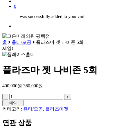
search
0
was successfully added to your cart.
Menu
홈
흉터/모공
플라즈마 젯 나비존 5회
세일!
플라즈마 젯 나비존 5회
400,000
원
360,000
원
플
라
예약
즈
카테고리:
흉터/모공
,
플라즈마젯
마
젯
연관 상품
나