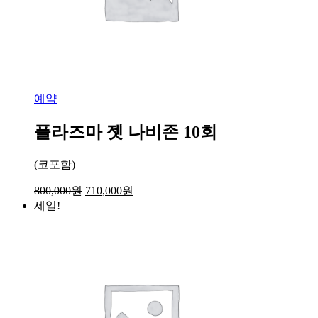
예약
플라즈마 젯 나비존 10회
(코포함)
800,000
원
710,000
원
세일!