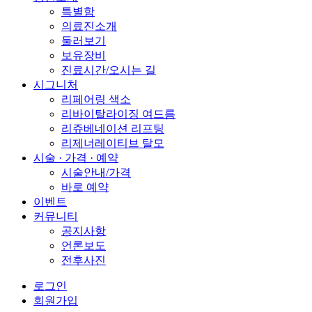
특별함
의료진소개
둘러보기
보유장비
진료시간/오시는 길
시그니처
리페어링 색소
리바이탈라이징 여드름
리쥬베네이션 리프팅
리제너레이티브 탈모
시술 · 가격 · 예약
시술안내/가격
바로 예약
이벤트
커뮤니티
공지사항
언론보도
전후사진
로그인
회원가입