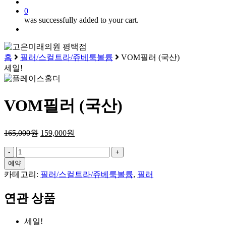
search
0
was successfully added to your cart.
Menu
홈
필러/스컬트라/쥬베룩볼륨
VOM필러 (국산)
세일!
VOM필러 (국산)
165,000
원
159,000
원
VOM
필
예약
러
카테고리:
필러/스컬트라/쥬베룩볼륨
,
필러
(국
산)
연관 상품
수
량
세일!