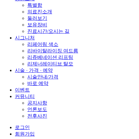
특별함
의료진소개
둘러보기
보유장비
진료시간/오시는 길
시그니처
리페어링 색소
리바이탈라이징 여드름
리쥬베네이션 리프팅
리제너레이티브 탈모
시술 · 가격 · 예약
시술안내/가격
바로 예약
이벤트
커뮤니티
공지사항
언론보도
전후사진
로그인
회원가입