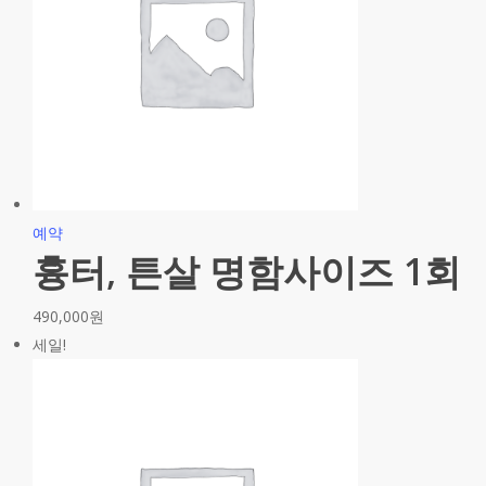
예약
흉터, 튼살 명함사이즈 1회
490,000
원
세일!