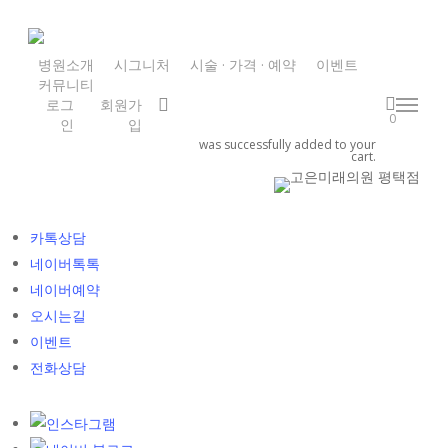
Skip
to
main
병원소개
시그니처
시술 · 가격 · 예약
이벤트
커뮤니티
content
search
로그
회원가
Menu
0
인
입
was successfully added to your
cart.
카톡상담
네이버톡톡
네이버예약
오시는길
이벤트
전화상담