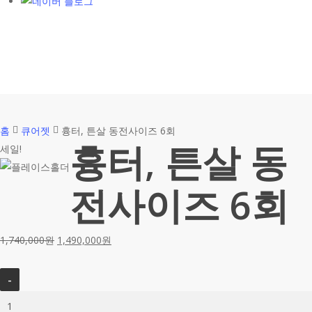
홈
큐어젯
흉터, 튼살 동전사이즈 6회
흉터, 튼살 동
세일!
전사이즈 6회
1,740,000
원
1,490,000
원
흉
터,