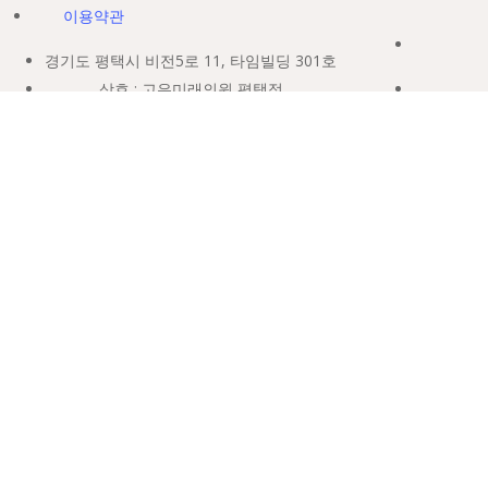
이용약관
경기도 평택시 비전5로 11, 타임빌딩 301호
상호 : 고은미래의원 평택점
대표자 : 최웅
사업자등록번호 : 464-09-00721
TEL. 031-654-5100
E-MAIL. goeunmiraipt1@naver.com
COPYRIGHT ©GOEUN MIRAI. ALL RIGHTS RESERVED.
GOEUN
·
MIRAI