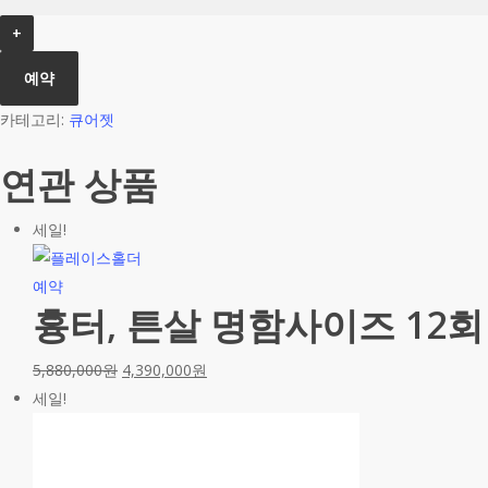
튼
살
동
예약
전
사
카테고리:
큐어젯
이
연관 상품
즈
6
회
세일!
수
량
예약
흉터, 튼살 명함사이즈 12회
5,880,000
원
4,390,000
원
세일!