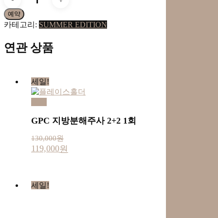
지
예약
방
카테고리:
분
SUMMER EDITION
해
주
연관 상품
사
2+2
3
세일!
회
수
예약
량
GPC 지방분해주사 2+2 1회
130,000
원
119,000
원
세일!