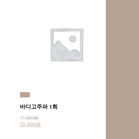
예약
바디고주파 1회
77,000
원
55,000
원