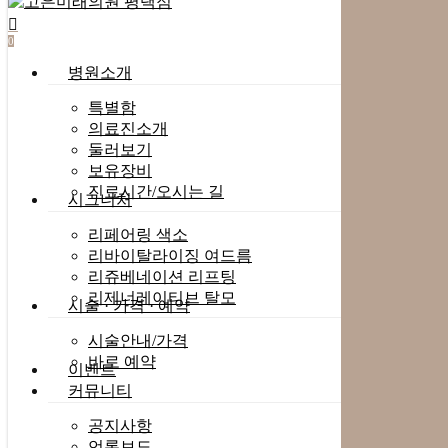
search
0
Menu
병원소개
특별함
의료진소개
둘러보기
보유장비
진료시간/오시는 길
시그니처
리페어링 색소
리바이탈라이징 여드름
리쥬베네이션 리프팅
리제너레이티브 탈모
시술 · 가격 · 예약
시술안내/가격
바로 예약
이벤트
커뮤니티
공지사항
언론보도