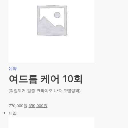
예약
여드름 케어 10회
(각질제거-압출-크라이오-LED-모델링팩)
770,000
원
650,000
원
세일!