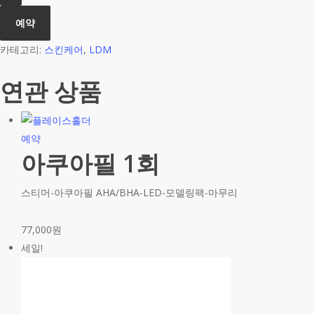
력
예약
&
리
카테고리:
스킨케어
,
LDM
프
연관 상품
팅)
24
분
수
예약
아쿠아필 1회
량
스티머-아쿠아필 AHA/BHA-LED-모델링팩-마무리
77,000
원
세일!