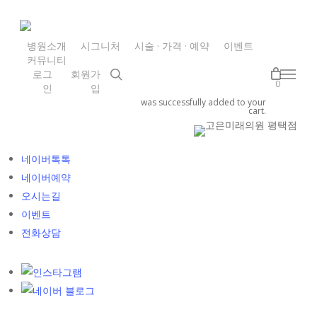
Skip
to
main
병원소개
시그니처
시술 · 가격 · 예약
이벤트
커뮤니티
content
search
로그
회원가
Menu
0
인
입
was successfully added to your
cart.
카톡상담
네이버톡톡
네이버예약
오시는길
이벤트
전화상담